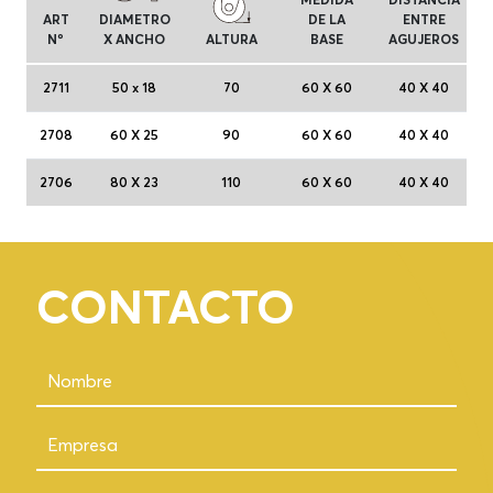
ART
DIAMETRO
DE LA
ENTRE
Nº
X ANCHO
ALTURA
BASE
AGUJEROS
2711
50 x 18
70
60 X 60
40 X 40
2708
60 X 25
90
60 X 60
40 X 40
2706
80 X 23
110
60 X 60
40 X 40
CONTACTO